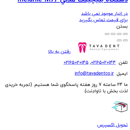
در انبار موجود نمی باشد
برای قیمت تماس بگیرید
بستن
رفتن به بالا
تلفن
02165020144
,
02165020145
ایمیل
info@tavadentco.ir
ما 24 ساعته 7 روز هفته پاسخگوی شما هستیم. (تجربه خریدی
لذت بخش با تاوادِنت).
تحویل اکسپرس