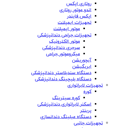
روتاری اپکس
اندو موتور روتاری
اپکس فایندر
تجهیزات ایمپلنت
موتور ایمپلنت
تجهیزات جراحی دندانپزشکی
موتور الکترونیک
سرجری دندانپزشکی
میکروموتور جراحی
آبچوریشن
ایریگیشن
دستگاه سندبلاستر دندانپزشکی
دستگاه بلیچینگ دندانپزشکی
تجهیزات لابراتواری
کوره
کوره سیترینگ
اسکنر لابراتواری دندانپزشکی
پرینتر
دستگاه میلینگ دندانسازی
تجهیزات جانبی