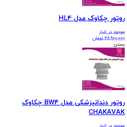
روتور چکاوک مدل HL4
موجود در انبار
28,900,000
تومان
بستن
روتور دندانپزشکی مدل BW4 چکاوک
CHAKAVAK
موجود در انبار