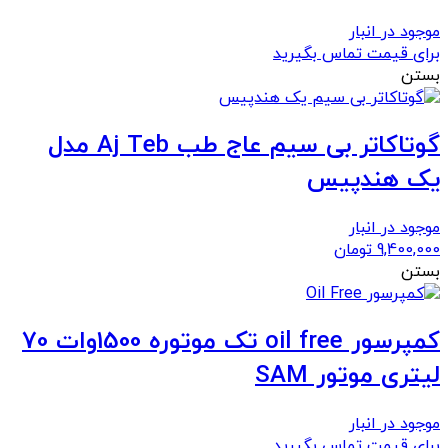
موجود در انبار
برای قیمت تماس بگیرید
بستن
گوتاکاتر بی سیم عاج طب Aj Teb مدل
یک هندپیس
موجود در انبار
9,400,000
تومان
بستن
کمپرسور oil free تک موتوره 1500وات 70
لیتری موتور SAM
موجود در انبار
برای قیمت تماس بگیرید