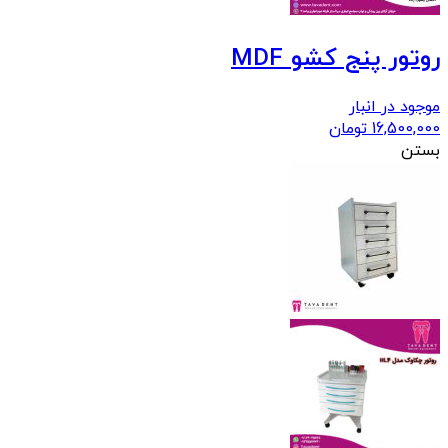
روتور پنج کشو MDF
موجود در انبار
16,500,000
تومان
بستن