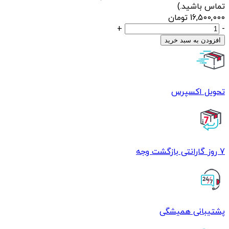
تماس باشید.)
16,500,000
تومان
روتور
+
-
چهار
افزودن به سبد خرید
کشو
MDF
عدد
تحویل اکسپرس
7 روز گارانتی بازگشت وجه
پشتیبانی همیشگی