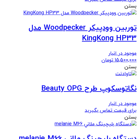
بستن
توربین وودپیکر Woodpecker مدل
KingKong HP33
موجود در انبار
15,500,000
تومان
بستن
نگاتوسکوپ طرح Beauty OPG
موجود در انبار
برای قیمت تماس بگیرید
بستن
دستگاه بلیچینگ ملاني melanie M66