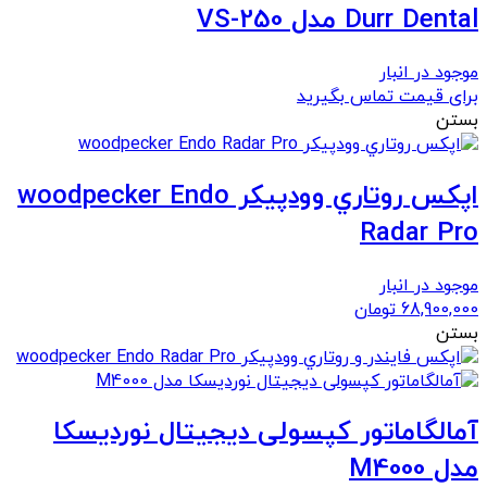
Durr Dental مدل VS-250
موجود در انبار
برای قیمت تماس بگیرید
بستن
اپكس روتاري وودپيكر woodpecker Endo
Radar Pro
موجود در انبار
68,900,000
تومان
بستن
آمالگاماتور کپسولی دیجیتال نوردیسکا
مدل M4000