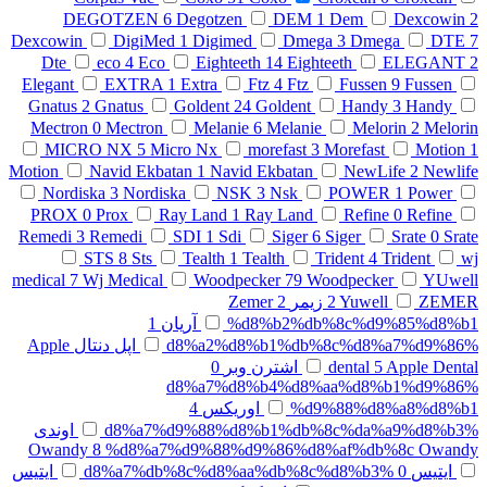
DEGOTZEN
6
Degotzen
DEM
1
Dem
Dexcowin
2
Dexcowin
DigiMed
1
Digimed
Dmega
3
Dmega
DTE
7
Dte
eco
4
Eco
Eighteeth
14
Eighteeth
ELEGANT
2
Elegant
EXTRA
1
Extra
Ftz
4
Ftz
Fussen
9
Fussen
Gnatus
2
Gnatus
Goldent
24
Goldent
Handy
3
Handy
Mectron
0
Mectron
Melanie
6
Melanie
Melorin
2
Melorin
MICRO NX
5
Micro Nx
morefast
3
Morefast
Motion
1
Motion
Navid Ekbatan
1
Navid Ekbatan
NewLife
2
Newlife
Nordiska
3
Nordiska
NSK
3
Nsk
POWER
1
Power
PROX
0
Prox
Ray Land
1
Ray Land
Refine
0
Refine
Remedi
3
Remedi
SDI
1
Sdi
Siger
6
Siger
Srate
0
Srate
STS
8
Sts
Tealth
1
Tealth
Trident
4
Trident
wj
medical
7
Wj Medical
Woodpecker
79
Woodpecker
YUwell
ZEMER زیمر
Yuwell
2
2
Zemer
%d8%b2%db%8c%d9%85%d8%b1
آریان
1
%d8%a2%d8%b1%db%8c%d8%a7%d9%86
اپل دنتال Apple
Apple Dental
5
dental
اشترن وبر
0
%d8%a7%d8%b4%d8%aa%d8%b1%d9%86
%d9%88%d8%a8%d8%b1
اوریکس
4
%d8%a7%d9%88%d8%b1%db%8c%da%a9%d8%b3
اوندی
Owandy
8
%d8%a7%d9%88%d9%86%d8%af%db%8c Owandy
ایتیس
0
%d8%a7%db%8c%d8%aa%db%8c%d8%b3
ایتیس