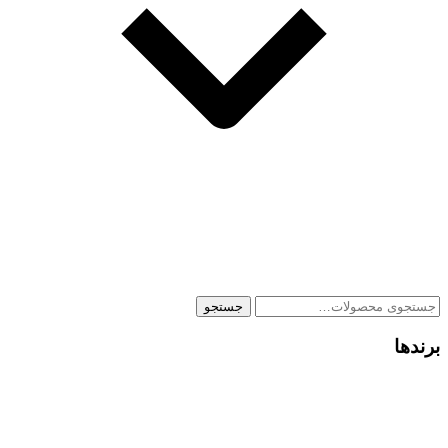
جستجو
جستجو
برای:
برندها