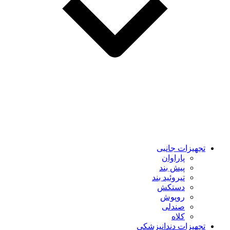
تجهیزات جانبی
پاراوان
پیش بند
تیروئید بند
دستکش
روپوش
صندلی
کلاه
تجهیزات دندانپزشکی