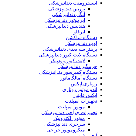
اینسترومنت دندانپزشکی
توربین دندانپزشکی
آنگل دندانپزشکی
ایرموتور دندانپزشکی
هندپیس دندانپزشکی
ایرفلو
دستگاه ساکشن
لوپ دندانپزشکی
پرینتر سه بعدی دندانپزشکی
دستگاه لایت کیور دندانپزشکی
لایت کیور وودپیکر
جرمگیر دندانپزشکی
دستگاه کمپرسور دندانپزشکی
دستگاه آمالگاماتور
روتاری اپکس
اندو موتور روتاری
اپکس فایندر
تجهیزات ایمپلنت
موتور ایمپلنت
تجهیزات جراحی دندانپزشکی
موتور الکترونیک
سرجری دندانپزشکی
میکروموتور جراحی
آبچوریشن