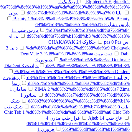
Eighteeth 2
5
Eighteeth
ایرتکنیک
2
%d8%a7%db%8c%d8%b1%d8%aa%da%a9%d9%86%db%8c%da%a9
ایلیا
0
%d8%a7%db%8c%d9%84%db%8c%d8%a7
بیوتی
Beauty
1
%d8%a8%db%8c%d9%88%d8%aa%db%8c Beauty
پارس دنتال
8
%d9%be%d8%a7%d8%b1%d8%b3
%d8%af%d9%86%d8%aa%d8%a7%d9%84
پارس طب
11
%d9%be%d8%a7%d8%b1%d8%b3 %d8%b7%d8%a8
پی ای
اس pas
Pas
0
چکاوک CHAKAVAK
24
%da%86%da%a9%d8%a7%d9%88%da%a9 Chakavak
دابی
3
Dabi
دنت میت DentMate
%d8%af%d9%86%d8%aa
3
%d9%85%db%8c%d8%aa Dentmate
دنتوس
3
%d8%af%d9%86%d8%aa%d9%88%d8%b3
دیادنت DiaDent
3
%d8%af%db%8c%d8%a7%d8%af%d9%86%d8%aa Diadent
ری لند
1
%d8%b1%db%8c %d9%84%d9%86%d8%af
ریفاین
3
%d8%b1%db%8c%d9%81%d8%a7%db%8c%d9%86
زیما
%d8%b2%db%8c%d9%85%d8%a7 Zima
2
ZIMA
سامان
1
%d8%b3%d8%a7%d9%85%d8%a7%d9%86
سناتور
1
%d8%b3%d9%86%d8%a7%d8%aa%d9%88%d8%b1
شیک
طب
0
%d8%b4%db%8c%da%a9 %d8%b7%d8%a8
شیک طب
Chic Teb
1
%d8%b4%db%8c%da%a9 %d8%b7%d8%a8 Chic Teb
عاج طب
14
Ajteb
فراز طب مدرن
4
%d9%81%d8%b1%d8%a7%d8%b2 %d8%b7%d8%a8
%d9%85%d8%af%d8%b1%d9%86
فروزن
1