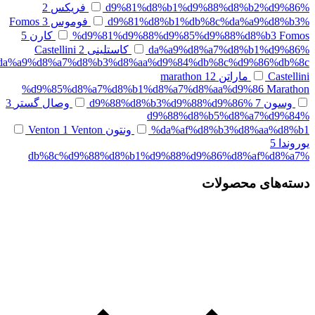
%d9%81%d8%b1%d9%88%d8%b2%d9%86
فریکس
2
%d9%81%d8%b1%db%8c%da%a9%d8%b3
فوموس Fomos
3
%d9%81%d9%88%d9%85%d9%88%d8%b3 Fomos
کارن
5
%da%a9%d8%a7%d8%b1%d9%86
کاستلینی Castellini
2
da%a9%d8%a7%d8%b3%d8%aa%d9%84%db%8c%d9%86%db%8c
Castellini
ماراتن marathon
12
%d9%85%d8%a7%d8%b1%d8%a7%d8%aa%d9%86 Marathon
وسون
7
%d9%88%d8%b3%d9%88%d9%86
وصال گستر
3
%d9%88%d8%b5%d8%a7%d9%84
%da%af%d8%b3%d8%aa%d8%b1
ونتون Venton
Venton
1
یوروندا
5
%db%8c%d9%88%d8%b1%d9%88%d9%86%d8%af%d8%a7
دسته‌های محصولات