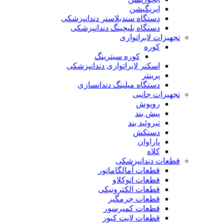
ایریگیشن
دستگاه سندبلاستر دندانپزشکی
دستگاه بلیچینگ دندانپزشکی
تجهیزات لابراتواری
کوره
کوره سیترینگ
اسکنر لابراتواری دندانپزشکی
پرینتر
دستگاه میلینگ دندانسازی
تجهیزات جانبی
روپوش
پیش بند
تیروئید بند
دستکش
پاراوان
کلاه
قطعات دندانپزشکی
قطعات آمالگاماتور
قطعات اتوکلاو
قطعات الکترونیکی
قطعات جرمگیر
قطعات کمپرسور
قطعات لایت کیور