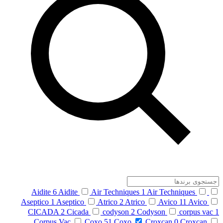
Aidite
6
Aidite
Air Techniques
1
Air Techniques
Aseptico
1
Aseptico
Atrico
2
Atrico
Avico
11
Avico
CICADA
2
Cicada
codyson
2
Codyson
corpus vac
1
Corpus Vac
Coxo
51
Coxo
Croxcan
0
Croxcan