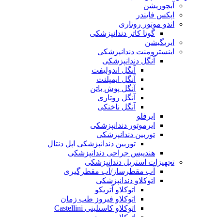
آبچوریشن
اپکس فایندر
اندو موتور روتاری
گوتا کاتر دندانپزشکی
ایریگیشن
اینسترومنت دندانپزشکی
آنگل دندانپزشکی
آنگل اندوليفت
آنگل ايمپلنت
آنگل پوش باتن
آنگل روتاری
آنگل ناخنکی
ایرفلو
ایرموتور دندانپزشکی
توربین دندانپزشکی
توربین دندانپزشکی اپل دنتال
هندپیس جراحی دندانپزشکی
تجهیزات استریل دندانپزشکی
آب مقطرساز/آب مقطرگیری
اتوکلاو دندانپزشکی
اتوکلاو آتریکو
اتوکلاو فیروز طب زمان
اتوکلاو کاستلینی Castellini