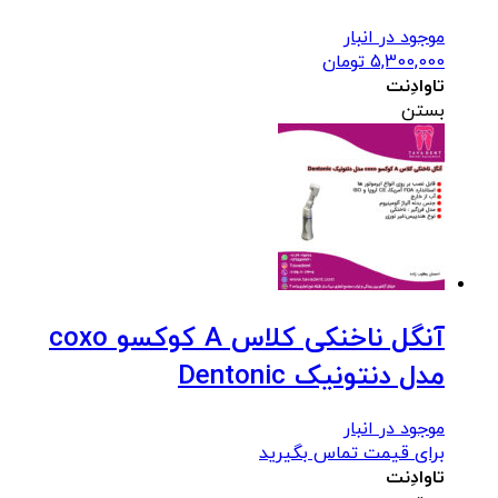
موجود در انبار
5,300,000
تومان
تاوادِنت
بستن
آنگل ناخنکی کلاس A کوکسو coxo
مدل دنتونیک Dentonic
موجود در انبار
برای قیمت تماس بگیرید
تاوادِنت