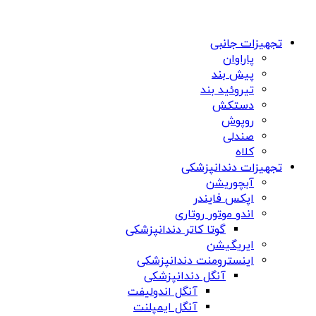
تجهیزات جانبی
پاراوان
پیش بند
تیروئید بند
دستکش
روپوش
صندلی
کلاه
تجهیزات دندانپزشکی
آبچوریشن
اپکس فایندر
اندو موتور روتاری
گوتا کاتر دندانپزشکی
ایریگیشن
اینسترومنت دندانپزشکی
آنگل دندانپزشکی
آنگل اندوليفت
آنگل ايمپلنت