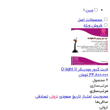
چین
1
محصولات اصل
فروش ویژه
لایت کیور وودپیکر O-light II
34,800,000
تومان
6 محصول
مرتب‌سازی:
مرتب‌سازی
محبوبیت
امتیاز
تاریخ
صعودی
نزولی
تصادفی
صافی‌ها
نزولی