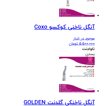
آنگل ناخنی کوکسو Coxo
موجود در انبار
5,500,000
تومان
تاوادِنت
بستن
آنگل ناخنکی گلدنت GOLDEN