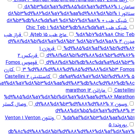
سامان
1
%d8%b3%d8%a7%d9%85%d8%a7%d9%86
سناتور
1
%d8%b3%d9%86%d8%a7%d8%aa%d9%88%d8%b1
شیک طب
0
%d8%b4%db%8c%da%a9 %d8%b7%d8%a8
شیک طب Chic Teb
%d8%b4%db%8c%da%a9
1
%d8%b7%d8%a8 Chic Teb
عاج طب
15
Ajteb
فراز طب
مدرن
4
%d9%81%d8%b1%d8%a7%d8%b2 %d8%b7%d8%a8
%d9%85%d8%af%d8%b1%d9%86
فروزن
1
%d9%81%d8%b1%d9%88%d8%b2%d9%86
فریکس
2
%d9%81%d8%b1%db%8c%da%a9%d8%b3
فوموس Fomos
%d9%81%d9%88%d9%85%d9%88%d8%b3 Fomos
3
کارن
5
%da%a9%d8%a7%d8%b1%d9%86
کاستلینی Castellini
2
%a9%d8%a7%d8%b3%d8%aa%d9%84%db%8c%d9%86%db%8c
Castellini
ماراتن marathon
12
%d9%85%d8%a7%d8%b1%d8%a7%d8%aa%d9%86 Marathon
وسون
7
%d9%88%d8%b3%d9%88%d9%86
وصال گستر
%d9%88%d8%b5%d8%a7%d9%84
3
%da%af%d8%b3%d8%aa%d8%b1
ونتون Venton
Venton
1
یوروندا
5
%db%8c%d9%88%d8%b1%d9%88%d9%86%d8%af%d8%a7