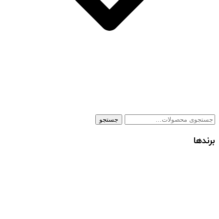
جستجو
جستجو
برای:
برندها