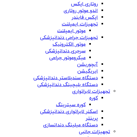
روتاری اپکس
اندو موتور روتاری
اپکس فایندر
تجهیزات ایمپلنت
موتور ایمپلنت
تجهیزات جراحی دندانپزشکی
موتور الکترونیک
سرجری دندانپزشکی
میکروموتور جراحی
آبچوریشن
ایریگیشن
دستگاه سندبلاستر دندانپزشکی
دستگاه بلیچینگ دندانپزشکی
تجهیزات لابراتواری
کوره
کوره سیترینگ
اسکنر لابراتواری دندانپزشکی
پرینتر
دستگاه میلینگ دندانسازی
تجهیزات جانبی