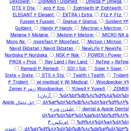
Dexcowin
DigiMed
1
Digimed
Dmega
3
Dmega
DTE
7
Dte
eco
4
Eco
Eighteeth
14
Eighteeth
ELEGANT
2
Elegant
EXTRA
1
Extra
Ftz
4
Ftz
Fussen
9
Fussen
Gnatus
2
Gnatus
Goldent
24
Goldent
Handy
3
Handy
Mectron
0
Mectron
Melanie
6
Melanie
Melorin
2
Melorin
MICRO NX
5
Micro Nx
morefast
3
Morefast
Motion
1
Motion
Navid Ekbatan
1
Navid Ekbatan
NewLife
2
Newlife
Nordiska
3
Nordiska
NSK
3
Nsk
POWER
1
Power
PROX
0
Prox
Ray Land
1
Ray Land
Refine
0
Refine
Remedi
3
Remedi
SDI
1
Sdi
Siger
6
Siger
Srate
0
Srate
STS
8
Sts
Tealth
1
Tealth
Trident
4
Trident
wj medical
7
Wj Medical
Woodpecker
79
ZEMER زیمر
Yuwell
2
YUwell
Woodpecker
2
Zemer
%d8%b2%db%8c%d9%85%d8%b1
آریان
1
%d8%a2%d8%b1%db%8c%d8%a7%d9%86
اپل دنتال Apple
Apple Dental
5
dental
اشترن وبر
0
%d8%a7%d8%b4%d8%aa%d8%b1%d9%86
%d9%88%d8%a8%d8%b1
اوریکس
4
%d8%a7%d9%88%d8%b1%db%8c%da%a9%d8%b3
اوندی