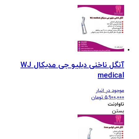
آنگل ناخنی دبلیو جی مدیکال WJ
medical
موجود در انبار
5,900,000
تومان
تاوادِنت
بستن