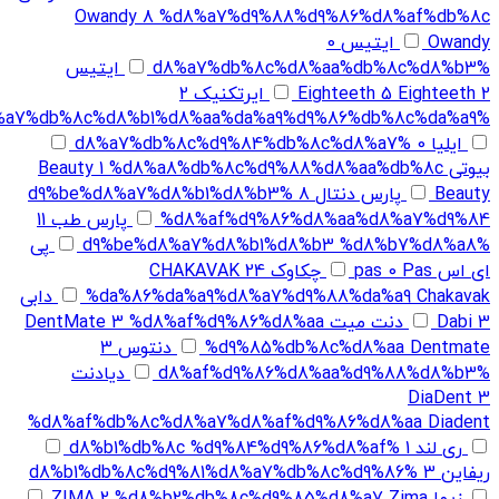
Owandy
8
%d8%a7%d9%88%d9%86%d8%af%db%8c
Owandy
ایتیس
0
%d8%a7%db%8c%d8%aa%db%8c%d8%b3
ایتیس
Eighteeth 2
5
Eighteeth
ایرتکنیک
2
%d8%a7%db%8c%d8%b1%d8%aa%da%a9%d9%86%db%8c%da%a9
ایلیا
0
%d8%a7%db%8c%d9%84%db%8c%d8%a7
بیوتی Beauty
%d8%a8%db%8c%d9%88%d8%aa%db%8c
1
Beauty
پارس دنتال
8
%d9%be%d8%a7%d8%b1%d8%b3
%d8%af%d9%86%d8%aa%d8%a7%d9%84
پارس طب
11
%d9%be%d8%a7%d8%b1%d8%b3 %d8%b7%d8%a8
پی
ای اس pas
Pas
0
چکاوک CHAKAVAK
24
%da%86%da%a9%d8%a7%d9%88%da%a9 Chakavak
دابی
3
Dabi
دنت میت DentMate
%d8%af%d9%86%d8%aa
3
%d9%85%db%8c%d8%aa Dentmate
دنتوس
3
%d8%af%d9%86%d8%aa%d9%88%d8%b3
دیادنت
DiaDent
3
%d8%af%db%8c%d8%a7%d8%af%d9%86%d8%aa Diadent
ری لند
1
%d8%b1%db%8c %d9%84%d9%86%d8%af
ریفاین
3
%d8%b1%db%8c%d9%81%d8%a7%db%8c%d9%86
زیما ZIMA
%d8%b2%db%8c%d9%85%d8%a7 Zima
2