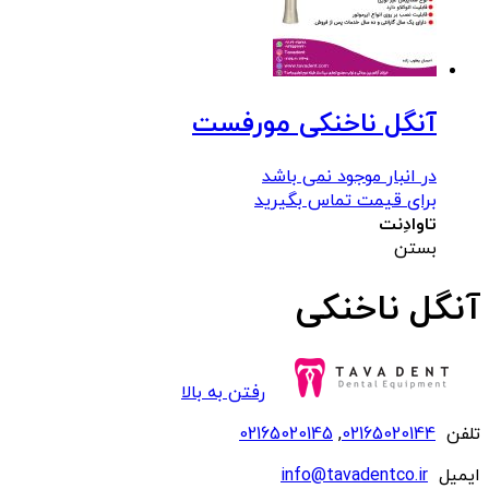
آنگل ناخنکی مورفست
در انبار موجود نمی باشد
برای قیمت تماس بگیرید
تاوادِنت
بستن
آنگل ناخنکی
رفتن به بالا
تلفن
02165020144
,
02165020145
ایمیل
info@tavadentco.ir