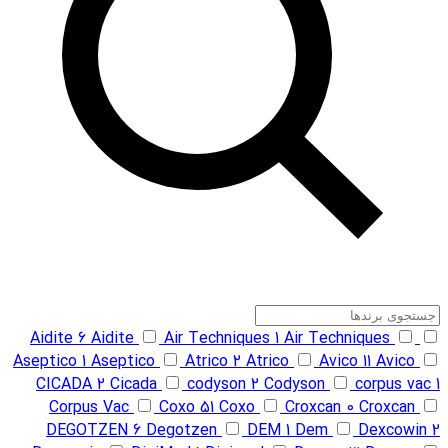
Aidite
6
Aidite
Air Techniques
1
Air Techniques
Aseptico
1
Aseptico
Atrico
2
Atrico
Avico
11
Avico
CICADA
2
Cicada
codyson
2
Codyson
corpus vac
1
Corpus Vac
Coxo
51
Coxo
Croxcan
0
Croxcan
DEGOTZEN
6
Degotzen
DEM
1
Dem
Dexcowin
2