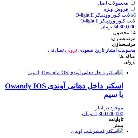
محصولات اصل
فروش ویژه
لایت کیور وودپیکر O-light II
34,800,000
تومان
14 محصول
مرتب‌سازی:
مرتب‌سازی
محبوبیت
امتیاز
تاریخ
صعودی
نزولی
تصادفی
صافی‌ها
نزولی
اسکنر داخل دهانی آوندی Owandy IOS
با سیم
موجود در انبار
1,300,000,000
تومان
تاوادِنت
بستن