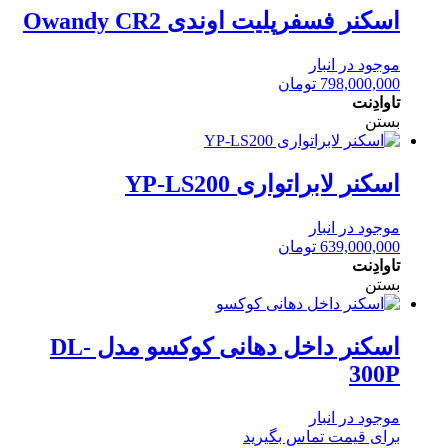
اسکنر فسفرپلیت اوندی Owandy CR2
موجود در انبار
798,000,000
تومان
تاوادِنت
بستن
اسکنر لابراتواری YP-LS200
موجود در انبار
639,000,000
تومان
تاوادِنت
بستن
اسکنر داخل دهانی کوکسو مدل DL-
300P
موجود در انبار
برای قیمت تماس بگیرید