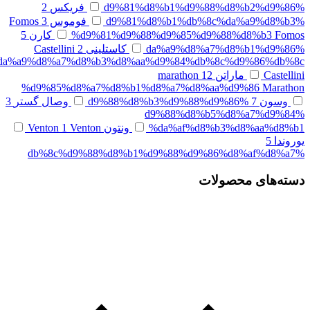
%d9%81%d8%b1%d9%88%d8%b2%d9%86
فریکس
2
%d9%81%d8%b1%db%8c%da%a9%d8%b3
فوموس Fomos
3
%d9%81%d9%88%d9%85%d9%88%d8%b3 Fomos
کارن
5
%da%a9%d8%a7%d8%b1%d9%86
کاستلینی Castellini
2
da%a9%d8%a7%d8%b3%d8%aa%d9%84%db%8c%d9%86%db%8c
Castellini
ماراتن marathon
12
%d9%85%d8%a7%d8%b1%d8%a7%d8%aa%d9%86 Marathon
وسون
7
%d9%88%d8%b3%d9%88%d9%86
وصال گستر
3
%d9%88%d8%b5%d8%a7%d9%84
%da%af%d8%b3%d8%aa%d8%b1
ونتون Venton
Venton
1
یوروندا
5
%db%8c%d9%88%d8%b1%d9%88%d9%86%d8%af%d8%a7
دسته‌های محصولات