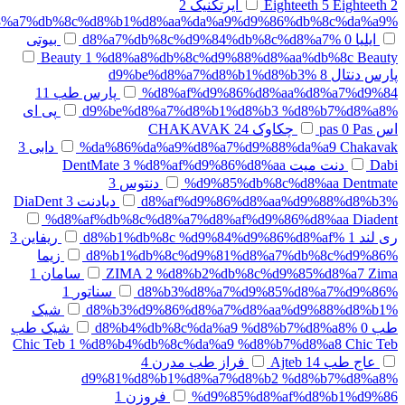
Eighteeth 2
5
Eighteeth
ایرتکنیک
2
%d8%a7%db%8c%d8%b1%d8%aa%da%a9%d9%86%db%8c%da%a9
ایلیا
0
%d8%a7%db%8c%d9%84%db%8c%d8%a7
بیوتی
Beauty
1
%d8%a8%db%8c%d9%88%d8%aa%db%8c Beauty
پارس دنتال
8
%d9%be%d8%a7%d8%b1%d8%b3
%d8%af%d9%86%d8%aa%d8%a7%d9%84
پارس طب
11
%d9%be%d8%a7%d8%b1%d8%b3 %d8%b7%d8%a8
پی ای
اس pas
Pas
0
چکاوک CHAKAVAK
24
%da%86%da%a9%d8%a7%d9%88%da%a9 Chakavak
دابی
3
Dabi
دنت میت DentMate
%d8%af%d9%86%d8%aa
3
%d9%85%db%8c%d8%aa Dentmate
دنتوس
3
%d8%af%d9%86%d8%aa%d9%88%d8%b3
دیادنت DiaDent
3
%d8%af%db%8c%d8%a7%d8%af%d9%86%d8%aa Diadent
ری لند
1
%d8%b1%db%8c %d9%84%d9%86%d8%af
ریفاین
3
%d8%b1%db%8c%d9%81%d8%a7%db%8c%d9%86
زیما
%d8%b2%db%8c%d9%85%d8%a7 Zima
2
ZIMA
سامان
1
%d8%b3%d8%a7%d9%85%d8%a7%d9%86
سناتور
1
%d8%b3%d9%86%d8%a7%d8%aa%d9%88%d8%b1
شیک
طب
0
%d8%b4%db%8c%da%a9 %d8%b7%d8%a8
شیک طب
Chic Teb
1
%d8%b4%db%8c%da%a9 %d8%b7%d8%a8 Chic Teb
عاج طب
14
Ajteb
فراز طب مدرن
4
%d9%81%d8%b1%d8%a7%d8%b2 %d8%b7%d8%a8
%d9%85%d8%af%d8%b1%d9%86
فروزن
1