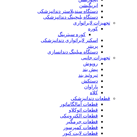
ایریگیشن
دستگاه سندبلاستر دندانپزشکی
دستگاه بلیچینگ دندانپزشکی
تجهیزات لابراتواری
کوره
کوره سیترینگ
اسکنر لابراتواری دندانپزشکی
پرینتر
دستگاه میلینگ دندانسازی
تجهیزات جانبی
روپوش
پیش بند
تیروئید بند
دستکش
پاراوان
کلاه
قطعات دندانپزشکی
قطعات آمالگاماتور
قطعات اتوکلاو
قطعات الکترونیکی
قطعات جرمگیر
قطعات کمپرسور
قطعات لایت کیور