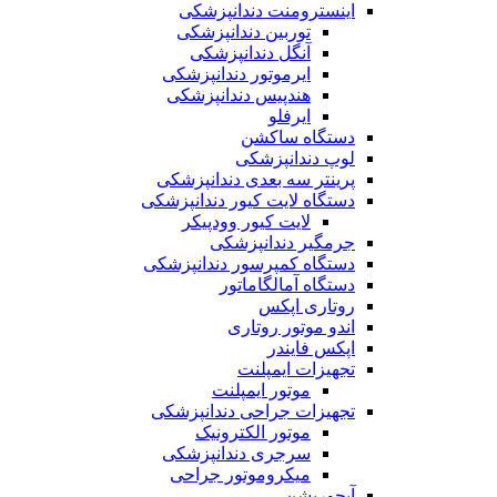
اینسترومنت دندانپزشکی
توربین دندانپزشکی
آنگل دندانپزشکی
ایرموتور دندانپزشکی
هندپیس دندانپزشکی
ایرفلو
دستگاه ساکشن
لوپ دندانپزشکی
پرینتر سه بعدی دندانپزشکی
دستگاه لایت کیور دندانپزشکی
لایت کیور وودپیکر
جرمگیر دندانپزشکی
دستگاه کمپرسور دندانپزشکی
دستگاه آمالگاماتور
روتاری اپکس
اندو موتور روتاری
اپکس فایندر
تجهیزات ایمپلنت
موتور ایمپلنت
تجهیزات جراحی دندانپزشکی
موتور الکترونیک
سرجری دندانپزشکی
میکروموتور جراحی
آبچوریشن