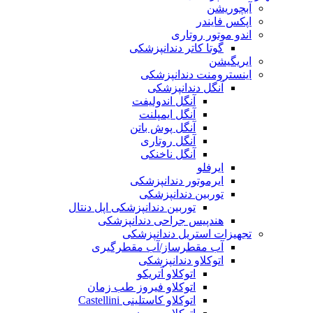
آبچوریشن
اپکس فایندر
اندو موتور روتاری
گوتا کاتر دندانپزشکی
ایریگیشن
اینسترومنت دندانپزشکی
آنگل دندانپزشکی
آنگل اندوليفت
آنگل ايمپلنت
آنگل پوش باتن
آنگل روتاری
آنگل ناخنکی
ایرفلو
ایرموتور دندانپزشکی
توربین دندانپزشکی
توربین دندانپزشکی اپل دنتال
هندپیس جراحی دندانپزشکی
تجهیزات استریل دندانپزشکی
آب مقطرساز/آب مقطرگیری
اتوکلاو دندانپزشکی
اتوکلاو آتریکو
اتوکلاو فیروز طب زمان
اتوکلاو کاستلینی Castellini