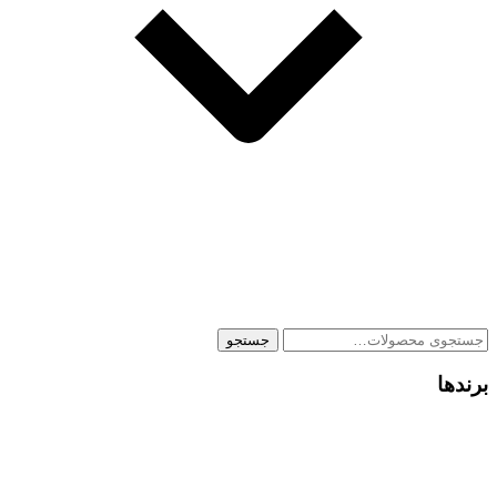
جستجو
جستجو
برای:
برندها