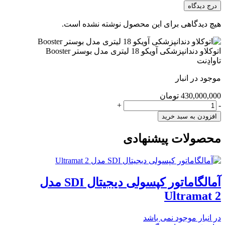
درج دیدگاه
هیچ دیدگاهی برای این محصول نوشته نشده است.
اتوکلاو دندانپزشکی آویکو 18 لیتری مدل بوستر Booster
تاوادِنت
موجود در انبار
430,000,000
تومان
اتوکلاو
+
-
دندانپزشکی
افزودن به سبد خرید
آویکو
18
محصولات پیشنهادی
لیتری
مدل
بوستر
Booster
آمالگاماتور کپسولی دیجیتال SDI مدل
عدد
Ultramat 2
در انبار موجود نمی باشد