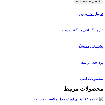
دندانپزشکی
افزودن به سبد خرید
آویکو
18
لیتری
تحویل اکسپرس
مدل
بوستر
Booster
7 روز گارانتی بازگشت وجه
عدد
پشتیبانی همیشگی
پرداخت در محل
محصولات اصل
محصولات مرتبط