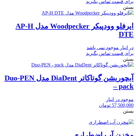
برای قیمت تماس بگیرید
بستن
ایرفلو وودپیکر Woodpecker مدل AP-H
DTE
در انبار موجود نمی باشد
برای قیمت تماس بگیرید
بستن
آبچوریشن گوتاکاتر DiaDent مدل Duo-PEN
– pack
موجود در انبار
57,500,000
تومان
بستن
مخزن آب اضطراری