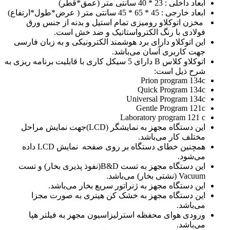
ابعاد داخلی : 23 * 40 سانتی متر (عمق*قطر)
ابعاد خارجی : 45 * 65 * 45 سانتی متر ( عرض*طول*ارتفاع)
مخزن اتوکلاو رومیزی تمام استیل و بدنه از جنس ورق
فولادی با رنگ الکترواستاتیک و ضد خش است.
این اتوکلاو دارای برد هوشمند الکترونیکی و به زبان فارسی
جهت کاربری آسان می‌باشد.
اتوکلاو کلاس B دارای 5 سیکل کاری با قابلیت برنامه ریزی به
شرح ذیل است:
Prion program 134c
Quick Program 134c
Universal Program 134c
Gentle Program 121c
Laboratory program 121 c
این دستگاه مجهز به نمایشگر (LCD)جهت نمایش مراحل
مختلف کار می‌باشد.
همچنین خطای دستگاه بر روی صفحه نمایش LCD داده
می‌شود.
این دستگاه مجهز به تست B&D(نفوذ پذیری بخار) و تست
Vacuum (نشتی بخار) می‌باشد.
این دستگاه مجهز به ژنراتور سریع بخار می‌باشد.
این دستگاه مجهز به خشک کن هیتری به صورت مجزا
می‌باشد.
ورودی هوای محفظه استرلیزاسیون مجهز به فیلتر هپا
می‌باشد.