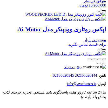
موجود در انبار
10,900,000
تومان
بستن
اپکس روتاری وودپیکر مدل Ai-Motor
موجود در انبار
برای قیمت تماس بگیرید
بستن
رفتن به بالا
تلفن
02165020144
,
02165020145
ایمیل
info@tavadentco.ir
ما 24 ساعته 7 روز هفته پاسخگوی شما هستیم. (تجربه خریدی لذت
بخش با تاوادِنت).