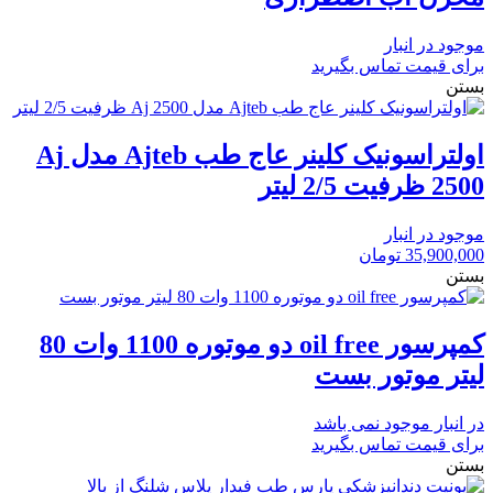
موجود در انبار
برای قیمت تماس بگیرید
بستن
اولتراسونیک کلینر عاج طب Ajteb مدل Aj
2500 ظرفیت 2/5 لیتر
موجود در انبار
35,900,000
تومان
بستن
کمپرسور oil free دو موتوره 1100 وات 80
لیتر موتور بست
در انبار موجود نمی باشد
برای قیمت تماس بگیرید
بستن