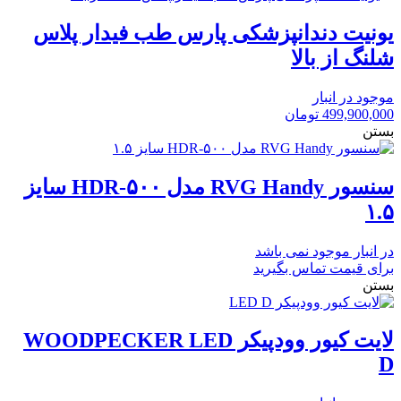
یونیت دندانپزشکی پارس طب فیدار پلاس
شلنگ از بالا
موجود در انبار
499,900,000
تومان
بستن
سنسور RVG Handy مدل HDR-۵۰۰ سایز
۱.۵
در انبار موجود نمی باشد
برای قیمت تماس بگیرید
بستن
لایت کیور وودپیکر WOODPECKER LED
D