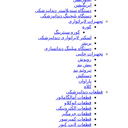
ایریگیشن
دستگاه سندبلاستر دندانپزشکی
دستگاه بلیچینگ دندانپزشکی
تجهیزات لابراتواری
کوره
کوره سیترینگ
اسکنر لابراتواری دندانپزشکی
پرینتر
دستگاه میلینگ دندانسازی
تجهیزات جانبی
روپوش
پیش بند
تیروئید بند
دستکش
پاراوان
کلاه
قطعات دندانپزشکی
قطعات آمالگاماتور
قطعات اتوکلاو
قطعات الکترونیکی
قطعات جرمگیر
قطعات کمپرسور
قطعات لایت کیور