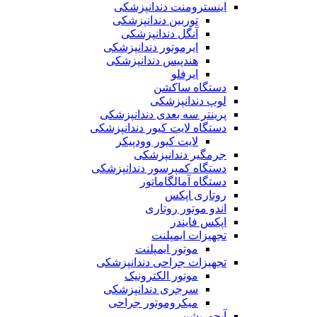
اینسترومنت دندانپزشکی
توربین دندانپزشکی
آنگل دندانپزشکی
ایرموتور دندانپزشکی
هندپیس دندانپزشکی
ایرفلو
دستگاه ساکشن
لوپ دندانپزشکی
پرینتر سه بعدی دندانپزشکی
دستگاه لایت کیور دندانپزشکی
لایت کیور وودپیکر
جرمگیر دندانپزشکی
دستگاه کمپرسور دندانپزشکی
دستگاه آمالگاماتور
روتاری اپکس
اندو موتور روتاری
اپکس فایندر
تجهیزات ایمپلنت
موتور ایمپلنت
تجهیزات جراحی دندانپزشکی
موتور الکترونیک
سرجری دندانپزشکی
میکروموتور جراحی
آبچوریشن