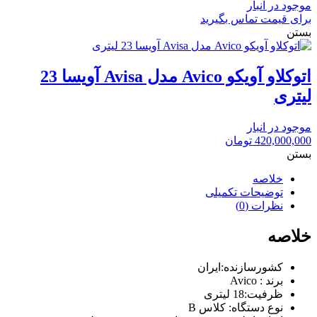
موجود در انبار
برای قیمت تماس بگیرید
بستن
اتوکلاو آویکو Avico مدل Avisa آویسا 23
لیتری
موجود در انبار
420,000,000
تومان
بستن
خلاصه
توضیحات تکمیلی
نظرات (0)
خلاصه
كشورسازنده:ایران
برند : Avico
ظرفيت:18 ليترى
نوع دستگاه: کلاس B