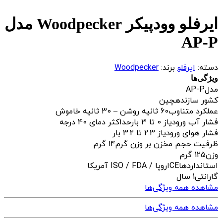
ایرفلو وودپیکر Woodpecker مدل
AP-P
دسته:
ایرفلو
برند:
Woodpecker
ویژگی‌ها
مدل
AP-P
کشور سازنده
چین
عملکرد متناوب
60 ثانیه روشن – 30 ثانیه خاموش
فشار آب ورودی
از 0 تا 3 بارحداکثر دمای 40 درجه
فشار هوای ورودی
از 2.3 تا 3.2 بار
ظرفیت حجم مخزن بر وزن گرم
14 گرم
وزن
125 گرم
استانداردها
CEاروپا / ISO / FDA آمریکا
گارانتی
1 سال
مشاهده همه ویژگی‌ها
مشاهده همه ویژگی‌ها