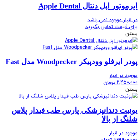
ايرموتور اپل دنتال Apple Dental
در انبار موجود نمی باشد
برای قیمت تماس بگیرید
بستن
پودر ایرفلو وودپیکر Woodpecker مدل Fast
موجود در انبار
2,450,000
تومان
بستن
یونیت دندانپزشکی پارس طب فیدار پلاس
شلنگ از بالا
موجود در انبار
499,900,000
تومان