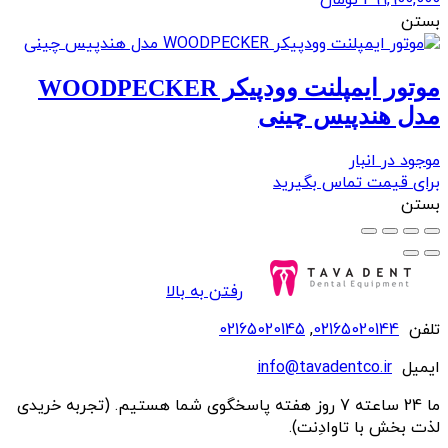
بستن
موتور ایمپلنت وودپیکر WOODPECKER
مدل هندپیس چینی
موجود در انبار
برای قیمت تماس بگیرید
بستن
رفتن به بالا
تلفن
02165020144
,
02165020145
ایمیل
info@tavadentco.ir
ما 24 ساعته 7 روز هفته پاسخگوی شما هستیم. (تجربه خریدی
لذت بخش با تاوادِنت).