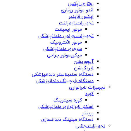
روتاری اپکس
اندو موتور روتاری
اپکس فایندر
تجهیزات ایمپلنت
موتور ایمپلنت
تجهیزات جراحی دندانپزشکی
موتور الکترونیک
سرجری دندانپزشکی
میکروموتور جراحی
آبچوریشن
ایریگیشن
دستگاه سندبلاستر دندانپزشکی
دستگاه بلیچینگ دندانپزشکی
تجهیزات لابراتواری
کوره
کوره سیترینگ
اسکنر لابراتواری دندانپزشکی
پرینتر
دستگاه میلینگ دندانسازی
تجهیزات جانبی