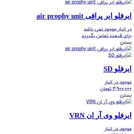
ایرفلو ایر پرافی air prophy unit
در انبار موجود نمی باشد
برای قیمت تماس بگیرید
بستن
ایرفلو SD
موجود در انبار
4,900,000
تومان
بستن
ایرفلو وی آر ان VRN
موجود در انبار