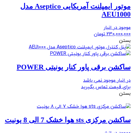
موتور ایمپلنت آمریکایی Aseptico مدل
AEU1000
موجود در انبار
230,000,000
تومان
بستن
ساکشن برقی پاور کنار یونیتی POWER
در انبار موجود نمی باشد
برای قیمت تماس بگیرید
بستن
ساکشن مرکزی sts هوا خشک 7 الی 8 یونیت