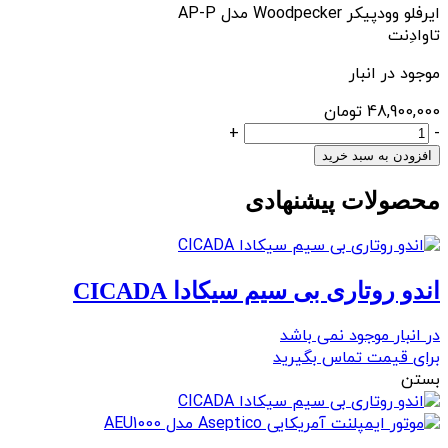
ایرفلو وودپیکر Woodpecker مدل AP-P
تاوادِنت
موجود در انبار
48,900,000
تومان
ایرفلو
+
-
وودپیکر
افزودن به سبد خرید
Woodpecker
محصولات پیشنهادی
مدل
AP-
P
عدد
اندو روتاری بی سیم سیکادا CICADA
در انبار موجود نمی باشد
برای قیمت تماس بگیرید
بستن