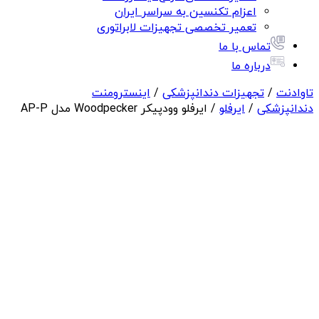
اعزام تکنسین به سراسر ایران
تعمیر تخصصی تجهیزات لابراتوری
تماس با ما
درباره ما
تاوادنت
/
تجهیزات دندانپزشکی
/
اینسترومنت
دندانپزشکی
/
ایرفلو
/ ایرفلو وودپیکر Woodpecker مدل AP-P