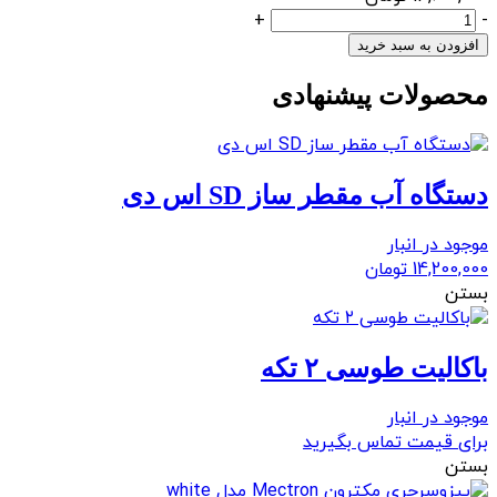
ترولی
+
-
چکاوک
افزودن به سبد خرید
مدل
محصولات پیشنهادی
MD3
عدد
دستگاه آب مقطر ساز SD اس دی
موجود در انبار
14,200,000
تومان
بستن
باکالیت طوسی ۲ تکه
موجود در انبار
برای قیمت تماس بگیرید
بستن