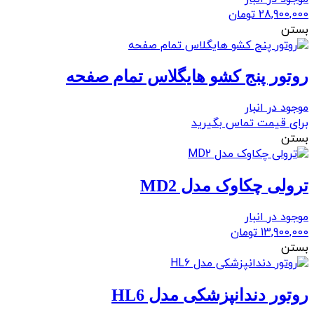
28,900,000
تومان
بستن
روتور پنج کشو هایگلاس تمام صفحه
موجود در انبار
برای قیمت تماس بگیرید
بستن
ترولی چکاوک مدل MD2
موجود در انبار
13,900,000
تومان
بستن
روتور دندانپزشکی مدل HL6