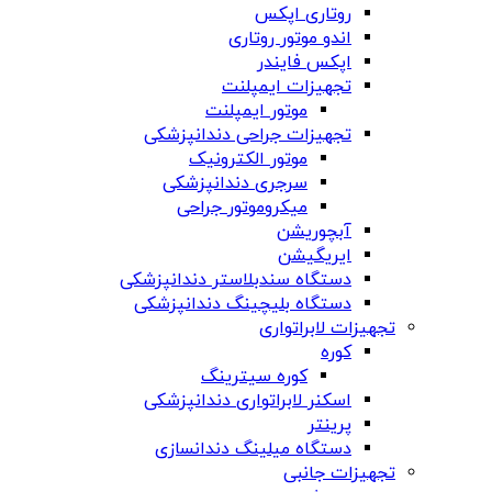
روتاری اپکس
اندو موتور روتاری
اپکس فایندر
تجهیزات ایمپلنت
موتور ایمپلنت
تجهیزات جراحی دندانپزشکی
موتور الکترونیک
سرجری دندانپزشکی
میکروموتور جراحی
آبچوریشن
ایریگیشن
دستگاه سندبلاستر دندانپزشکی
دستگاه بلیچینگ دندانپزشکی
تجهیزات لابراتواری
کوره
کوره سیترینگ
اسکنر لابراتواری دندانپزشکی
پرینتر
دستگاه میلینگ دندانسازی
تجهیزات جانبی