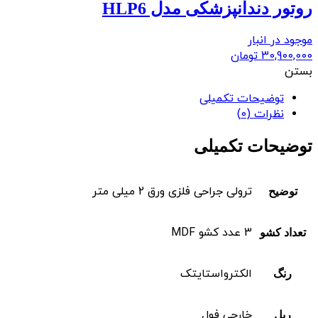
روتور دندانپزشکی مدل HLP6
موجود در انبار
30,900,000
تومان
بستن
توضیحات تکمیلی
نظرات (0)
توضیحات تکمیلی
ترولی جراحی فلزی ورق 2 میلی متر
توضیح
3 عدد کشو MDF
تعداد کشو
الکترواستایتک
رنگ
خارجی فول
ریل