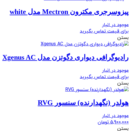
پیزوسرجری مکترون Mectron مدل white
موجود در انبار
برای قیمت تماس بگیرید
بستن
رادیوگرافی دیواری دگوتزن مدل Xgenus AC
موجود در انبار
برای قیمت تماس بگیرید
بستن
هولدر (نگهدارنده) سنسور RVG
موجود در انبار
5,900,000
تومان
بستن