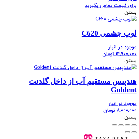
برای قیمت تماس بگیرید
بستن
لوپ چشمی C620
موجود در انبار
14,900,000
تومان
بستن
هندپیس مستقیم آب از داخل گلدنت
Goldent
موجود در انبار
8,000,000
تومان
بستن