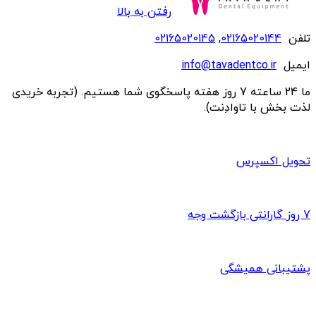
رفتن به بالا
تلفن
02165020144
,
02165020145
ایمیل
info@tavadentco.ir
ما 24 ساعته 7 روز هفته پاسخگوی شما هستیم. (تجربه خریدی
لذت بخش با تاوادِنت).
تحویل اکسپرس
7 روز گارانتی بازگشت وجه
پشتیبانی همیشگی