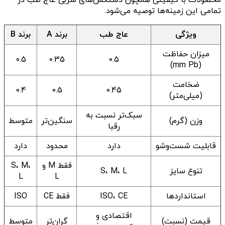
تمامی این زمینه‌ها توصیه می‌شود.
ویژگی
عاج طب
برند A
برند B
میزان حفاظت
0.5
0.35
0.5
(mm Pb)
ضخامت
0.4
0.5
0.45
(میلی‌متر)
سبک‌تر نسبت به
وزن (گرم)
سنگین‌تر
متوسط
رقبا
قابلیت شست‌وشو
دارد
محدود
دارد
فقط M و
S، M،
تنوع سایز
S، M، L
L
L
استانداردها
ISO، CE
فقط CE
ISO
اقتصادی و
قیمت (نسبت)
گران‌تر
متوسط