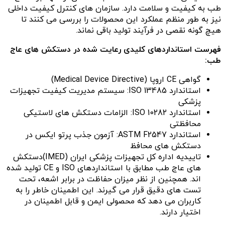
طب به کیفیت و سلامت دارد. سازمان های کنترل کیفیت داخلی
نیز به طور منظم عملکرد این محصولات را بررسی می کنند تا
هیچ گونه نقصی در فرآیند تولید باقی نماند.
فهرست استانداردهای کلیدی رعایت شده در دستکش های عاج
طب
:
گواهی CE اروپا (Medical Device Directive)
استاندارد ISO 13485: سیستم مدیریت کیفیت تجهیزات
پزشکی
استاندارد ISO 10282: الزامات دستکش های لاستیکی
محافظتی
استاندارد ASTM F2547: آزمون جذب پرتو ایکس در
دستکش های محافظ
تاییدیه اداره کل تجهیزات پزشکی ایران (IMED)دستکش
های عاج طب مطابق با استانداردهای ISO و CE تولید شده
اند. همچنین از نظر میزان حفاظت در برابر اشعه، تحت
تست های دقیق قرار می گیرند. این اطمینان خاطر را به
کاربران می دهد که محصولی ایمن و قابل اطمینان در
اختیار دارند.