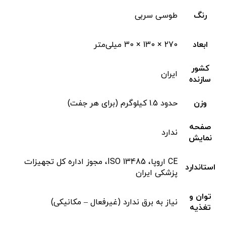
رنگ
طوسی سربی
ابعاد
270 × 130 × 30 میلی‌متر
کشور
ایران
سازنده
وزن
حدود 1.5 کیلوگرم (برای هر جفت)
صفحه
ندارد
نمایش
CE اروپا، ISO 13485، مجوز اداره کل تجهیزات
استاندارد
پزشکی ایران
توان و
نیاز به برق ندارد (غیرفعال – مکانیکی)
تغذیه