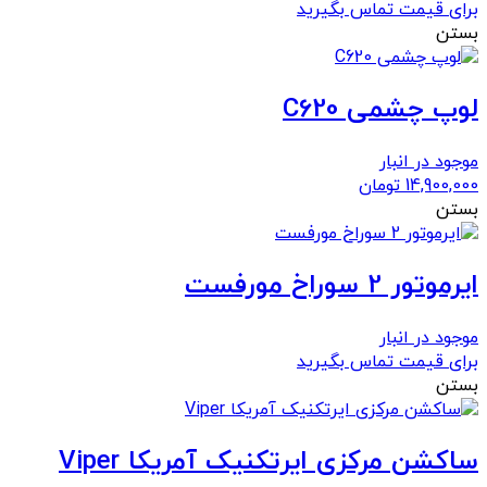
برای قیمت تماس بگیرید
بستن
لوپ چشمی C620
موجود در انبار
14,900,000
تومان
بستن
ايرموتور 2 سوراخ مورفست
موجود در انبار
برای قیمت تماس بگیرید
بستن
ساکشن مرکزی ایرتکنیک آمریکا Viper