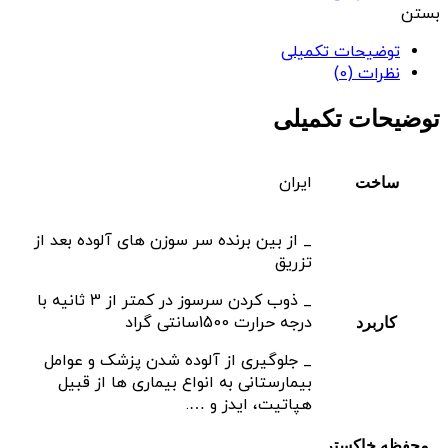
بستن
توضیحات تکمیلی
نظرات (0)
توضیحات تکمیلی
ایران
ساخت
_ از بین برنده سر سوزن های آلوده بعد از
تزریق
_ ذوب کردن سرسوز در کمتر از 3 ثانیه با
درجه حرارت 1500سانتی گراد
کاربرد
_ جلوگیری از آلوده شدن پزشک و عوامل
بیمارستانی به انواع بیماری ها از قبیل
هپاتیت، ایدز و ….
محفظه خاکستر