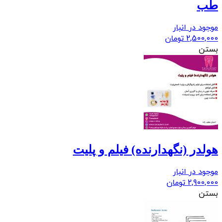
طب
موجود در انبار
2,500,000
تومان
بستن
هولدر (نگهدارنده) فیلم و پلیت
موجود در انبار
2,900,000
تومان
بستن