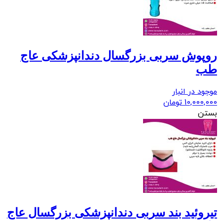
روپوش سربی بزرگسال دندانپزشکی عاج
طب
موجود در انبار
10,000,000
تومان
بستن
تیروئید بند سربی دندانپزشکی بزرگسال عاج