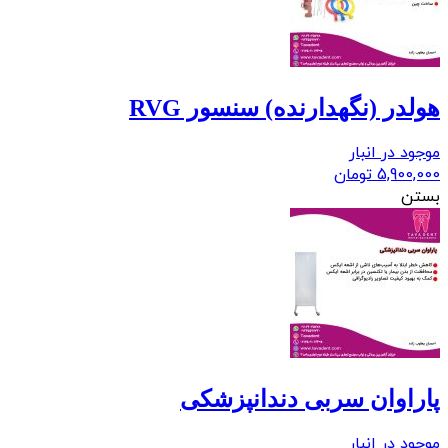
هولدر (نگهدارنده) سنسور RVG
موجود در انبار
5,900,000
تومان
بستن
پاراوان سربی دندانپزشکی
موجود در انبار