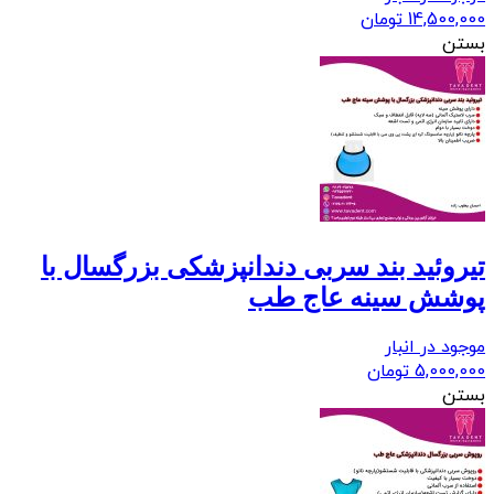
14,500,000
تومان
بستن
تیروئید بند سربی دندانپزشکی بزرگسال با
پوشش سینه عاج طب
موجود در انبار
5,000,000
تومان
بستن