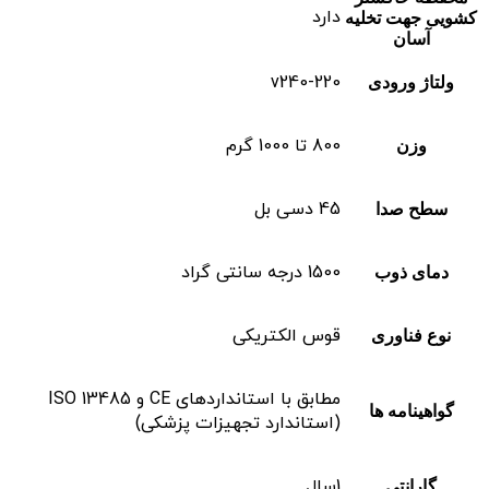
دارد
کشویی جهت تخلیه
آسان
v240-220
ولتاژ ورودی
800 تا 1000 گرم
وزن
45 دسی بل
سطح صدا
1500 درجه سانتی گراد
دمای ذوب
قوس الکتریکی
نوع فناوری
مطابق با استانداردهای CE و ISO 13485
گواهینامه ها
(استاندارد تجهیزات پزشکی)
1سال
گارانتی