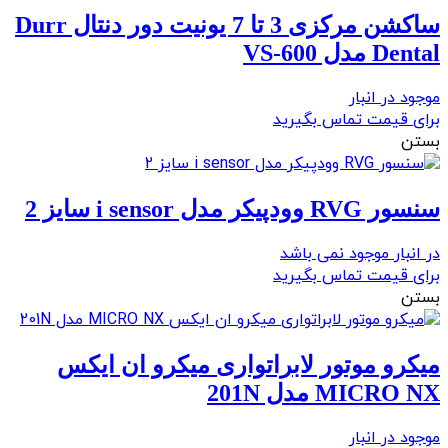
ساکشن مرکزی 3 تا 7 یونیت دور دنتال Durr
Dental مدل VS-600
موجود در انبار
برای قیمت تماس بگیرید
بستن
سنسور RVG وودپیکر مدل i sensor سایز 2
در انبار موجود نمی باشد
برای قیمت تماس بگیرید
بستن
میکرو موتور لابراتواری میکرو ان ایکس
MICRO NX مدل 201N
موجود در انبار