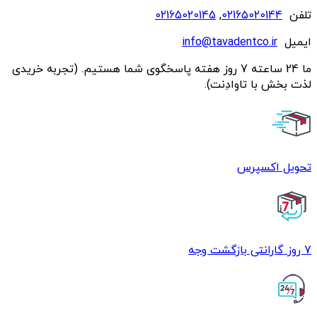
تلفن
02165020144
,
02165020145
ایمیل
info@tavadentco.ir
ما 24 ساعته 7 روز هفته پاسخگوی شما هستیم. (تجربه خریدی
لذت بخش با تاوادِنت).
تحویل اکسپرس
7 روز گارانتی بازگشت وجه