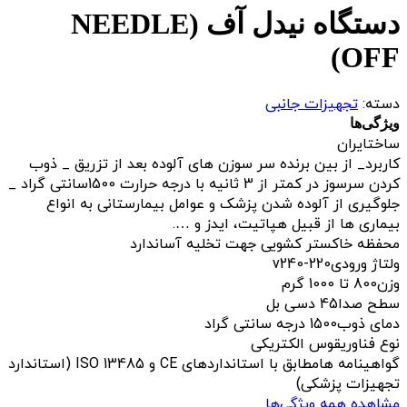
دستگاه نیدل آف (NEEDLE
OFF)
دسته:
تجهیزات جانبی
ویژگی‌ها
ساخت
ایران
کاربرد
_ از بین برنده سر سوزن های آلوده بعد از تزریق _ ذوب
کردن سرسوز در کمتر از 3 ثانیه با درجه حرارت 1500سانتی گراد _
جلوگیری از آلوده شدن پزشک و عوامل بیمارستانی به انواع
بیماری ها از قبیل هپاتیت، ایدز و ….
محفظه خاکستر کشویی جهت تخلیه آسان
دارد
ولتاژ ورودی
v240-220
وزن
800 تا 1000 گرم
سطح صدا
45 دسی بل
دمای ذوب
1500 درجه سانتی گراد
نوع فناوری
قوس الکتریکی
گواهینامه ها
مطابق با استانداردهای CE و ISO 13485 (استاندارد
تجهیزات پزشکی)
مشاهده همه ویژگی‌ها