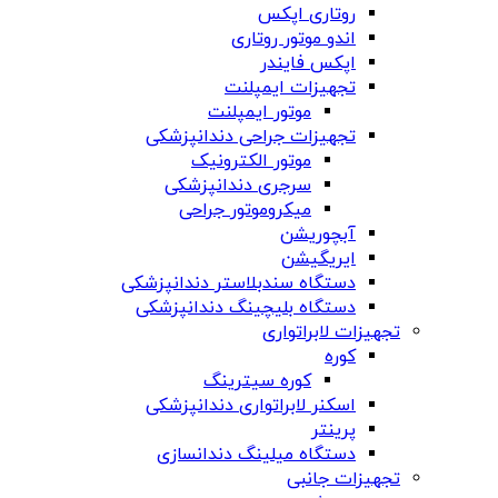
روتاری اپکس
اندو موتور روتاری
اپکس فایندر
تجهیزات ایمپلنت
موتور ایمپلنت
تجهیزات جراحی دندانپزشکی
موتور الکترونیک
سرجری دندانپزشکی
میکروموتور جراحی
آبچوریشن
ایریگیشن
دستگاه سندبلاستر دندانپزشکی
دستگاه بلیچینگ دندانپزشکی
تجهیزات لابراتواری
کوره
کوره سیترینگ
اسکنر لابراتواری دندانپزشکی
پرینتر
دستگاه میلینگ دندانسازی
تجهیزات جانبی