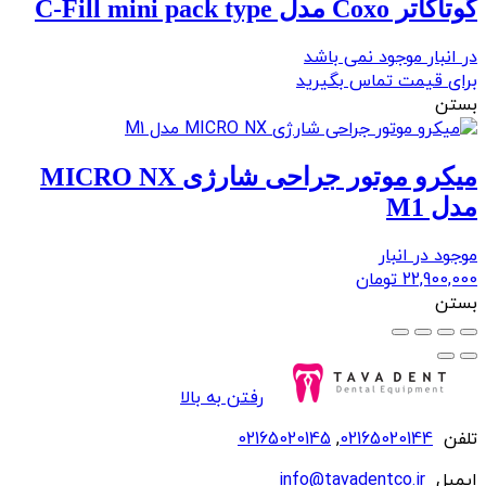
گوتاکاتر Coxo مدل C-Fill mini pack type
در انبار موجود نمی باشد
برای قیمت تماس بگیرید
بستن
میکرو موتور جراحی شارژی MICRO NX
مدل M1
موجود در انبار
22,900,000
تومان
بستن
رفتن به بالا
تلفن
02165020144
,
02165020145
ایمیل
info@tavadentco.ir