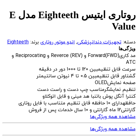
روتاری ایتیس Eighteeth مدل E
Value
دسته:
تجهیزات دندانپزشکی
,
اندو موتور روتاری
برند:
Eighteeth
ویژگی‌ها
مد کاری
Forward(FWD) و Reverce (REV) و Reciprocating و
ATC
سرعت قابل تنظیم
بین 120 تا 1000 دور در دقیقه
گشتاور قابل تنظیم
بین 0.5 تا 4 نیوتن سانتیمتر
صفحه نمایش
OLED
تنظیم نمایشگر
مناسب چپ دست و راست دست
کنترا آنگل پوش باتن
با هد مینی و قابل اتوکلاو
حافظه
دارای 10 حافظه قابل تنظیم متناسب با فایل روتاری
گارانتی
12 ماه گارانتی و 10 سال خدمات پس از فروش
مشاهده همه ویژگی‌ها
مشاهده همه ویژگی‌ها