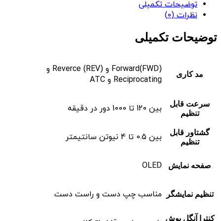
توضیحات تکمیلی
نظرات (0)
توضیحات تکمیلی
Forward(FWD) و Reverce (REV) و
مد کاری
Reciprocating و ATC
سرعت قابل
بین 120 تا 1000 دور در دقیقه
تنظیم
گشتاور قابل
بین 0.5 تا 4 نیوتن سانتیمتر
تنظیم
OLED
صفحه نمایش
مناسب چپ دست و راست دست
تنظیم نمایشگر
کنترا آنگل پوش