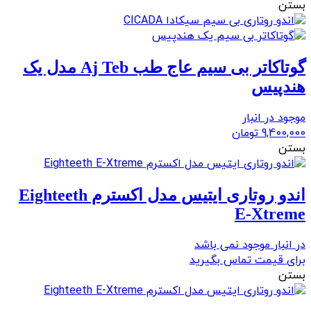
بستن
گوتاکاتر بی سیم عاج طب Aj Teb مدل یک
هندپیس
موجود در انبار
9,400,000
تومان
بستن
اندو روتاری ایتیس مدل اکسترم Eighteeth
E-Xtreme
در انبار موجود نمی باشد
برای قیمت تماس بگیرید
بستن