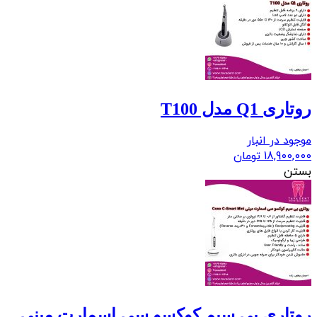
روتاری Q1 مدل T100
موجود در انبار
18,900,000
تومان
بستن
روتاری بی سیم کوکسو سی اسمارت مینی