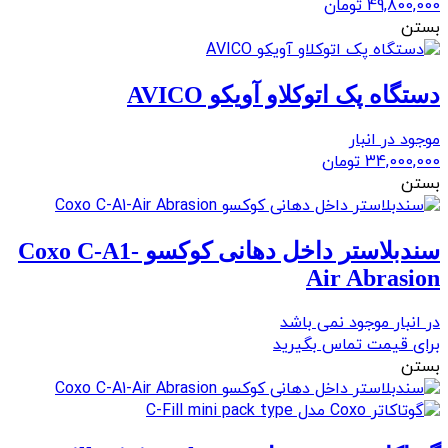
49,800,000
تومان
بستن
دستگاه پک اتوکلاو آویکو AVICO
موجود در انبار
34,000,000
تومان
بستن
سندبلاستر داخل دهانی کوکسو Coxo C-A1-
Air Abrasion
در انبار موجود نمی باشد
برای قیمت تماس بگیرید
بستن