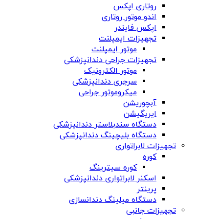
روتاری اپکس
اندو موتور روتاری
اپکس فایندر
تجهیزات ایمپلنت
موتور ایمپلنت
تجهیزات جراحی دندانپزشکی
موتور الکترونیک
سرجری دندانپزشکی
میکروموتور جراحی
آبچوریشن
ایریگیشن
دستگاه سندبلاستر دندانپزشکی
دستگاه بلیچینگ دندانپزشکی
تجهیزات لابراتواری
کوره
کوره سیترینگ
اسکنر لابراتواری دندانپزشکی
پرینتر
دستگاه میلینگ دندانسازی
تجهیزات جانبی