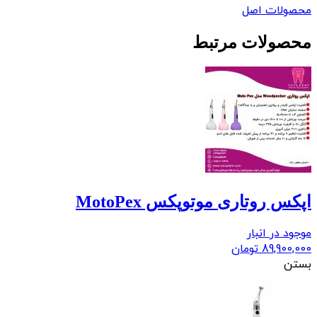
محصولات اصل
محصولات مرتبط
اپکس روتاری موتوپکس MotoPex
موجود در انبار
89,900,000
تومان
بستن