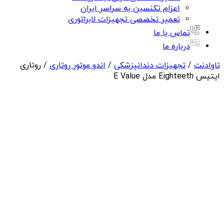
اعزام تکنسین به سراسر ایران
تعمیر تخصصی تجهیزات لابراتوری
تماس با ما
درباره ما
تاوادنت
/
تجهیزات دندانپزشکی
/
اندو موتور روتاری
/ روتاری
ایتیس Eighteeth مدل E Value