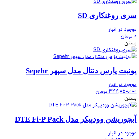
سری روغنکاری SD
موجود در انبار
0
تومان
بستن
یونیت پارس دنتال مدل سپهر Sepehr
موجود در انبار
344,850,000
تومان
بستن
آبچوریشن وودپیکر مدل DTE Fi-P Pack
موجود در انبار