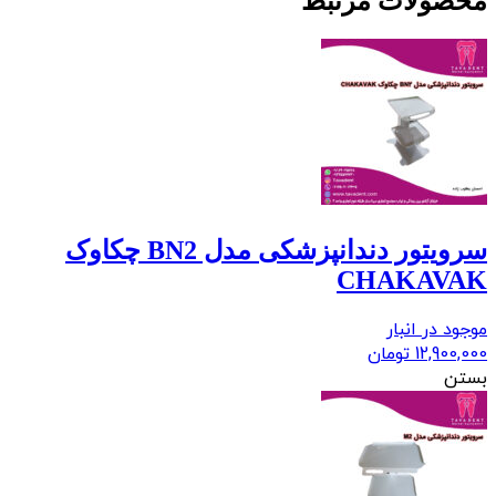
محصولات مرتبط
سرویتور دندانپزشکی مدل BN2 چکاوک
CHAKAVAK
موجود در انبار
12,900,000
تومان
بستن