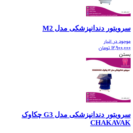
سرویتور دندانپزشکی مدل M2
موجود در انبار
12,900,000
تومان
بستن
سرویتور دندانپزشکی مدل G3 چکاوک
CHAKAVAK