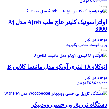
59,900,000
تومان
بستن
اولتراسونیک کلینر عاج طب Ajteb مدل Aj
3000
موجود در انبار
برای قیمت تماس بگیرید
بستن
اتوكلاو ١٨ ليتری آویکو مدل ماتيسا كلاس B
موجود در انبار
256,500,000
تومان
بستن
دستگاه تزریق بی حسی وودپیکر