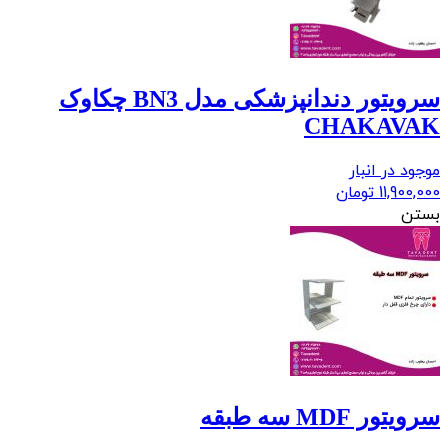
سرویتور دندانپزشکی مدل BN3 چکاوک
CHAKAVAK
موجود در انبار
11,900,000
تومان
بستن
سرویتور MDF سه طبقه