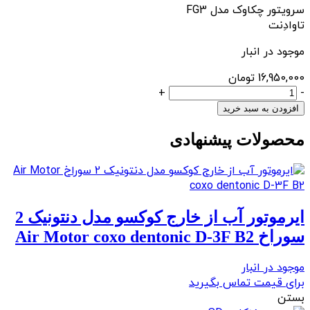
سرویتور چکاوک مدل FG3
تاوادِنت
موجود در انبار
16,950,000
تومان
سرویتور
+
-
چکاوک
افزودن به سبد خرید
مدل
محصولات پیشنهادی
FG3
عدد
ایرموتور آب از خارج کوکسو مدل دنتونیک 2
سوراخ Air Motor coxo dentonic D-3F B2
موجود در انبار
برای قیمت تماس بگیرید
بستن