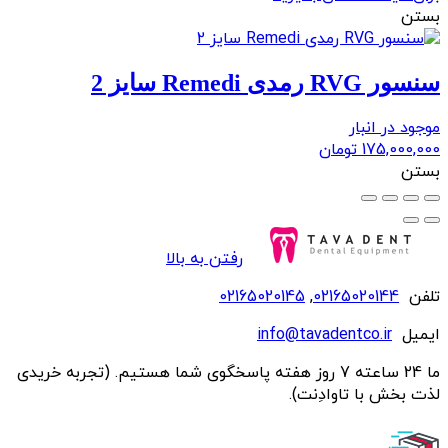
بستن
سنسور RVG رمدی Remedi سایز 2
موجود در انبار
175,000,000
تومان
بستن
رفتن به بالا
تلفن
02165020144
,
02165020145
ایمیل
info@tavadentco.ir
ما 24 ساعته 7 روز هفته پاسخگوی شما هستیم. (تجربه خریدی
لذت بخش با تاوادِنت).