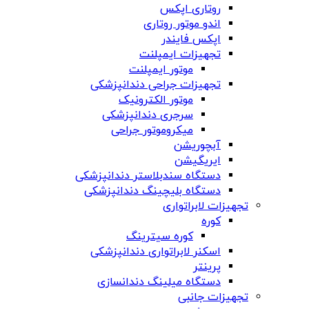
روتاری اپکس
اندو موتور روتاری
اپکس فایندر
تجهیزات ایمپلنت
موتور ایمپلنت
تجهیزات جراحی دندانپزشکی
موتور الکترونیک
سرجری دندانپزشکی
میکروموتور جراحی
آبچوریشن
ایریگیشن
دستگاه سندبلاستر دندانپزشکی
دستگاه بلیچینگ دندانپزشکی
تجهیزات لابراتواری
کوره
کوره سیترینگ
اسکنر لابراتواری دندانپزشکی
پرینتر
دستگاه میلینگ دندانسازی
تجهیزات جانبی