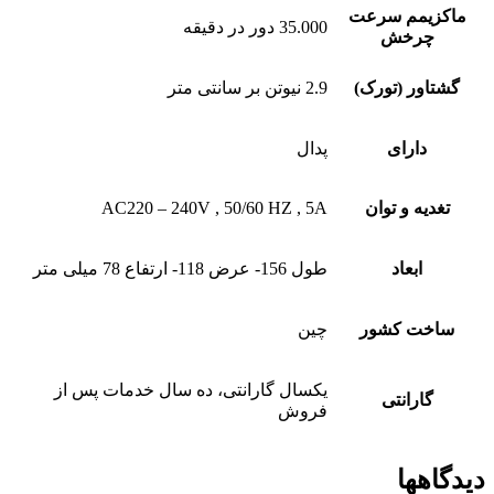
ماکزیمم سرعت
35.000 دور در دقیقه
چرخش
گشتاور (تورک)
2.9 نیوتن بر سانتی متر
دارای
پدال
تغدیه و توان
AC220 – 240V , 50/60 HZ , 5A
ابعاد
طول 156- عرض 118- ارتفاع 78 میلی متر
ساخت کشور
چین
یکسال گارانتی، ده سال خدمات پس از
گارانتی
فروش
دیدگاهها