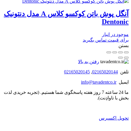
آنگل پوش باتن کوکسو کلاس A مدل دنتونیک
Dentonic
موجود در انبار
برای قیمت تماس بگیرید
بستن
رفتن به بالا
تلفن
02165020144
,
02165020145
ایمیل
info@tavadentco.ir
ما 24 ساعته 7 روز هفته پاسخگوی شما هستیم. (تجربه خریدی لذت
بخش با تاوادِنت).
تحویل اکسپرس