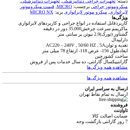
دسته:
تجهیزات جراحی دندانپزشکی
,
تجهیزات دندانپزشکی
,
میکروموتور جراحی
برچسب:
MICRO
,
قیمت میکروموتور
لابراتواری
,
میکرو موتور لابراتواری
برند:
MICRO NX
ویژگی‌ها
کاربرد
قابل استفاده در انواع جراحی و کاربردهای لابراتواری
ماکزیمم سرعت چرخش
35.000 دور در دقیقه
گشتاور (تورک)
2.9 نیوتن بر سانتی متر
دارای
پدال
تغدیه و توان
AC220 – 240V , 50/60 HZ , 5A
ابعاد
طول 156- عرض 118- ارتفاع 78 میلی متر
ساخت کشور
چین
گارانتی
یکسال گارانتی، ده سال خدمات پس از فروش
مشاهده همه ویژگی‌ها
مشاهده همه ویژگی‌ها
ارسال به سراسر ایران
ارسال به تمام نقاط تهران
فروشنده
تاوادِنت
ضمانت اصالت کالا
7 روز گارانتی بازگشت وجه