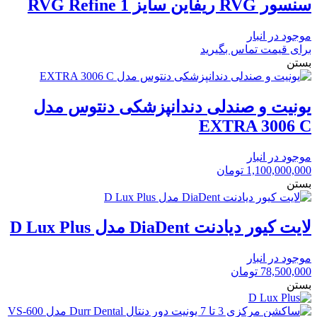
سنسور RVG ریفاین سایز 1 RVG Refine
موجود در انبار
برای قیمت تماس بگیرید
بستن
یونیت و صندلی دندانپزشکی دنتوس مدل
EXTRA 3006 C
موجود در انبار
1,100,000,000
تومان
بستن
لایت کیور دیادنت DiaDent مدل D Lux Plus
موجود در انبار
78,500,000
تومان
بستن