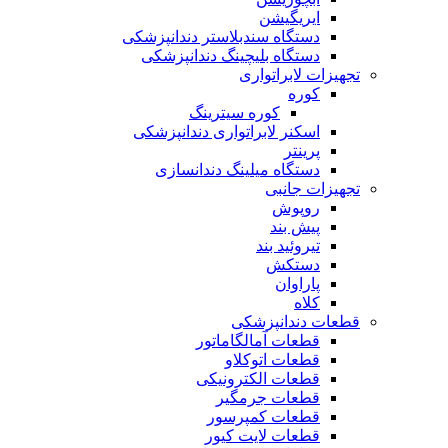
ایریگیشن
دستگاه سندبلاستر دندانپزشکی
دستگاه بلیچینگ دندانپزشکی
تجهیزات لابراتواری
کوره
کوره سیترینگ
اسکنر لابراتواری دندانپزشکی
پرینتر
دستگاه میلینگ دندانسازی
تجهیزات جانبی
روپوش
پیش بند
تیروئید بند
دستکش
پاراوان
کلاه
قطعات دندانپزشکی
قطعات آمالگاماتور
قطعات اتوکلاو
قطعات الکترونیکی
قطعات جرمگیر
قطعات کمپرسور
قطعات لایت کیور