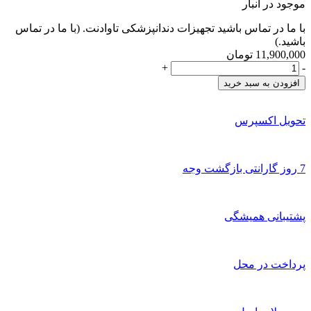
موجود در انبار
با ما در تماس باشید تجهیزات دندانپزشکی تاوادنت. (با ما در تماس
باشید.)
11,900,000
تومان
میکرو
+
-
موتور
افزودن به سبد خرید
لابراتواری
میکرو
ان
تحویل اکسپرس
ایکس
MICRO
NX
7 روز گارانتی بازگشت وجه
مدل
201N
عدد
پشتیبانی همیشگی
پرداخت در محل