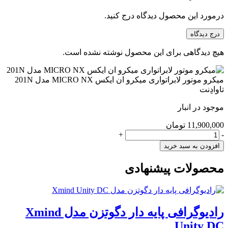
درمورد این محصول دیدگاه درج کنید.
درج دیدگاه
هیچ دیدگاهی برای این محصول نوشته نشده است.
میکرو موتور لابراتواری میکرو ان ایکس MICRO NX مدل 201N
تاوادِنت
موجود در انبار
11,900,000
تومان
میکرو
+
-
موتور
افزودن به سبد خرید
لابراتواری
میکرو
محصولات پیشنهادی
ان
ایکس
MICRO
NX
رادیوگرافی پایه دار دگوتزن مدل Xmind
مدل
201N
Unity DC