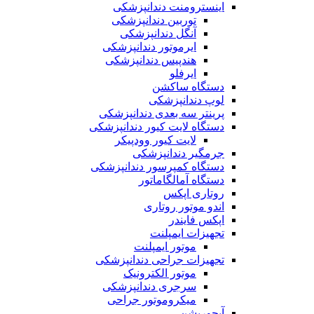
اینسترومنت دندانپزشکی
توربین دندانپزشکی
آنگل دندانپزشکی
ایرموتور دندانپزشکی
هندپیس دندانپزشکی
ایرفلو
دستگاه ساکشن
لوپ دندانپزشکی
پرینتر سه بعدی دندانپزشکی
دستگاه لایت کیور دندانپزشکی
لایت کیور وودپیکر
جرمگیر دندانپزشکی
دستگاه کمپرسور دندانپزشکی
دستگاه آمالگاماتور
روتاری اپکس
اندو موتور روتاری
اپکس فایندر
تجهیزات ایمپلنت
موتور ایمپلنت
تجهیزات جراحی دندانپزشکی
موتور الکترونیک
سرجری دندانپزشکی
میکروموتور جراحی
آبچوریشن