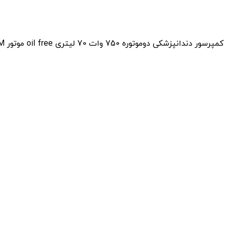
رسور دندانپزشکی دوموتوره 750 وات 70 لیتری oil free موتور SAM