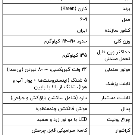
برند
کارن (Karen)
مدل
609
کشور سازنده
ایران
وزن کلی
حدود 190–196 کیلوگرم
حداکثر وزن قابل
135 کیلوگرم
تحمل صندلی
موتور صندلی
24 ولت گیربکسی، 8000 نیوتن (بی‌صدا)
5 شلنگ (اینسترومنت‌ها + پوار آب و
تابلت پزشک
هوا)، شلنگ از بالا یا پایین
تابلیت دستیار
دارد (شامل ساکشن بزاق‌کش و جراحی)
پدال
مولتی فانکشن چندمنظوره
چراغ یونیت
LED با دو نور زرد و سفید
کراشوار
کاسه سرامیکی قابل چرخش