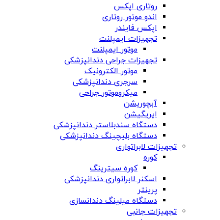
روتاری اپکس
اندو موتور روتاری
اپکس فایندر
تجهیزات ایمپلنت
موتور ایمپلنت
تجهیزات جراحی دندانپزشکی
موتور الکترونیک
سرجری دندانپزشکی
میکروموتور جراحی
آبچوریشن
ایریگیشن
دستگاه سندبلاستر دندانپزشکی
دستگاه بلیچینگ دندانپزشکی
تجهیزات لابراتواری
کوره
کوره سیترینگ
اسکنر لابراتواری دندانپزشکی
پرینتر
دستگاه میلینگ دندانسازی
تجهیزات جانبی