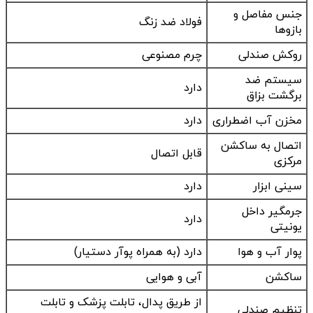
جنس مفاصل و
فولاد ضد زنگ
بازوها
روکش صندلی
چرم مصنوعی
سیستم ضد
دارد
برگشت بزاق
مخزن آب اضطراری
دارد
اتصال به ساکشن
قابل اتصال
مرکزی
سینی ابزار
دارد
جرمگیر داخل
دارد
یونیتی
پوار آب و هوا
دارد (به همراه پوآر دستیار)
ساکشن
آبی و هوایی
از طریق پدال، تابلت پزشک و تابلت
تنظیم صندلی