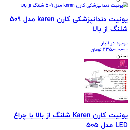
یونیت دندانپزشکی کارن karen مدل 509
شلنگ از بالا
موجود در انبار
435,000,000
تومان
بستن
یونیت کارن Karen شلنگ از بالا با چراغ
LED مدل 505