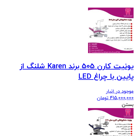
یونیت کارن 505 برند Karen شلنگ از
پایین با چراغ LED
موجود در انبار
415,000,000
تومان
بستن