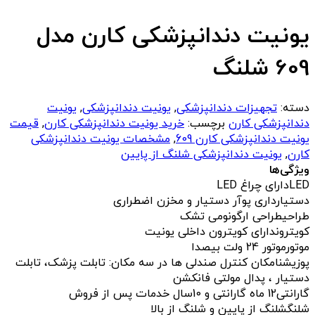
یونیت دندانپزشکی کارن مدل
609 شلنگ
دسته:
تجهیزات دندانپزشکی
,
یونیت دندانپزشکی
,
یونیت
دندانپزشکی کارن
برچسب:
خرید یونیت دندانپزشکی کارن
,
قیمت
یونیت دندانپزشکی کارن 609
,
مشخصات یونیت دندانپزشکی
کارن
,
یونیت دندانپزشکی شلنگ از پایین
ویژگی‌ها
LED
دارای چراغ LED
دستیار
داری پوآر دستیار و مخزن اضطراری
طراحی
طراحی ارگونومی تشک
کویترون
دارای کویترون داخلی یونیت
موتور
موتور 24 ولت بیصدا
پوزیشن
امکان کنترل صندلی ها در سه مکان: تابلت پزشک، تابلت
دستیار ، پدال مولتی فانکشن
گارانتی
12 ماه گارانتی و 10سال خدمات پس از فروش
شلنگ
شلنگ از پایین و شلنگ از بالا