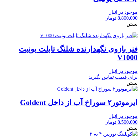
موجود در انبار
8,800,000
تومان
بستن
فنر بازوی نگهدارنده شلنگ تابلت یونیت
V1000
موجود در انبار
برای قیمت تماس بگیرید
بستن
ايرموتور۲ سوراخ آب از داخل Goldent
موجود در انبار
8,500,000
تومان
بستن