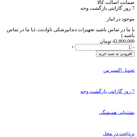
ضمانت اصالت کالا
7 روز گارانتی بازگشت وجه
موجود در انبار
با ما در تماس باشید تجهیزات دندانپزشکی تاوادنت. (با ما در تماس
باشید.)
42,800,000
تومان
کمپرسور
+
-
70
افزودن به سبد خرید
لیتری
(2
موتور
تحویل اکسپرس
980
وات)
چکاوک
7 روز گارانتی بازگشت وجه
/
Compressor
CHAKAVAK
عدد
پشتیبانی همیشگی
پرداخت در محل