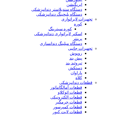
ایریگیشن
دستگاه سندبلاستر دندانپزشکی
دستگاه بلیچینگ دندانپزشکی
تجهیزات لابراتواری
کوره
کوره سیترینگ
اسکنر لابراتواری دندانپزشکی
پرینتر
دستگاه میلینگ دندانسازی
تجهیزات جانبی
روپوش
پیش بند
تیروئید بند
دستکش
پاراوان
کلاه
قطعات دندانپزشکی
قطعات آمالگاماتور
قطعات اتوکلاو
قطعات الکترونیکی
قطعات جرمگیر
قطعات کمپرسور
قطعات لایت کیور