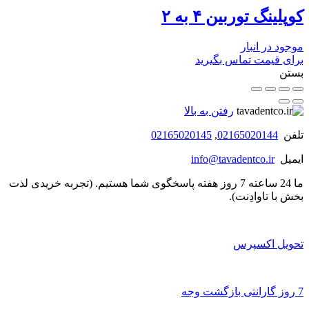
کوپلینگ توربین ۴ به ۲
موجود در انبار
برای قیمت تماس بگیرید
بستن
رفتن به بالا
تلفن
02165020144
,
02165020145
ایمیل
info@tavadentco.ir
ما 24 ساعته 7 روز هفته پاسخگوی شما هستیم. (تجربه خریدی لذت
بخش با تاوادِنت).
تحویل اکسپرس
7 روز گارانتی بازگشت وجه