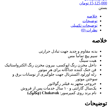
15,125,000
تومان
بستن
خلاصه
توضیحات
توضیحات تکمیلی
نظرات (0)
خلاصه
بدنه مقاوم و جدید جهت تبادل حرارتی
سیم پیچ تماماً مس
هیت سینگ
داخل مخزن رنگ اپوکسی، بیرون مخزن رنگ الکترواستاتیک
فن خنک کننده جداگانه برای هر موتور
رله اورلود اکسترنال جهت جلوگیری از نوسانات برق و
سوختن موتور
خروجی مجهز به فیلتر رگولاتور
یک‌سال گارانتی و ۱۰ سال خدمات پس از فروش
نام برند روی کمپرسور:
Chakavak (چکاوک)
توضیحات