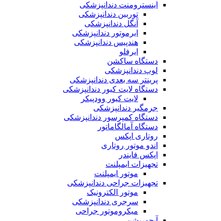
اینسترومنت دندانپزشکی
توربین دندانپزشکی
آنگل دندانپزشکی
ایرموتور دندانپزشکی
هندپیس دندانپزشکی
ایرفلو
دستگاه ساکشن
لوپ دندانپزشکی
پرینتر سه بعدی دندانپزشکی
دستگاه لایت کیور دندانپزشکی
لایت کیور وودپیکر
جرمگیر دندانپزشکی
دستگاه کمپرسور دندانپزشکی
دستگاه آمالگاماتور
روتاری اپکس
اندو موتور روتاری
اپکس فایندر
تجهیزات ایمپلنت
موتور ایمپلنت
تجهیزات جراحی دندانپزشکی
موتور الکترونیک
سرجری دندانپزشکی
میکروموتور جراحی
آبچوریشن