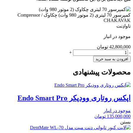
کمپرسور 70 لیتری (2 موتور 980 وات) چکاوک / Compressor
CHAKAVAK
تاوادِنت
موجود در انبار
42,800,000
تومان
کمپرسور
+
-
70
افزودن به سبد خرید
لیتری
(2
محصولات پیشنهادی
موتور
980
وات)
چکاوک
/
اپکس روتاری وودپکر Endo Smart Pro
Compressor
CHAKAVAK
موجود در انبار
عدد
135,000,000
تومان
بستن