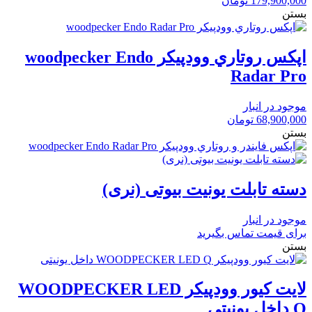
179,900,000
تومان
بستن
اپكس روتاري وودپيكر woodpecker Endo
Radar Pro
موجود در انبار
68,900,000
تومان
بستن
دسته تابلت یونیت بیوتی (نری)
موجود در انبار
برای قیمت تماس بگیرید
بستن
لایت کیور وودپیکر WOODPECKER LED
Q داخل یونیتی